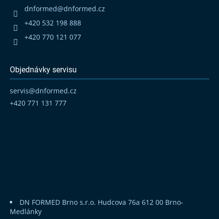
t
dnformed
@
dnformed.cz
í
+420 532 198 888
+420 770 121 077
Objednávky servisu
servis
@
dnformed.cz
+420 771 131 777
DN FORMED Brno s.r.o.
Hudcova 76a
612 00 Brno-
Medlánky