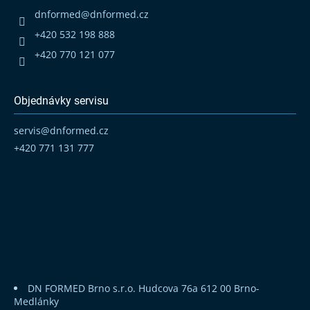
t
dnformed
@
dnformed.cz
í
+420 532 198 888
+420 770 121 077
Objednávky servisu
servis
@
dnformed.cz
+420 771 131 777
DN FORMED Brno s.r.o.
Hudcova 76a
612 00 Brno-
Medlánky