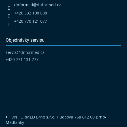
t
dnformed
@
dnformed.cz
í
+420 532 198 888
+420 770 121 077
Objednávky servisu
servis
@
dnformed.cz
+420 771 131 777
DN FORMED Brno s.r.o.
Hudcova 76a
612 00 Brno-
Medlánky