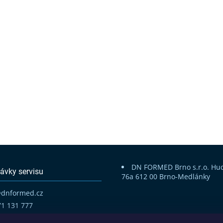
DN FORMED Brno s.r.o.
Hu
ávky servisu
76a
612 00 Brno-Medlánky
@
dnformed.cz
71 131 777