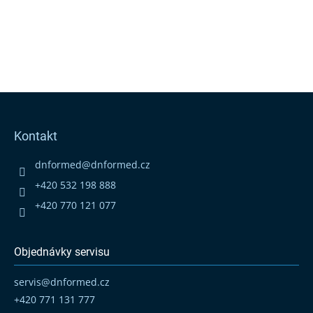
Z
á
p
Kontakt
a
t
dnformed
@
dnformed.cz
í
+420 532 198 888
+420 770 121 077
Objednávky servisu
servis
@
dnformed.cz
+420 771 131 777