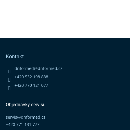
Z
á
p
Kontakt
a
t
dnformed
@
dnformed.cz
í
+420 532 198 888
+420 770 121 077
Objednávky servisu
servis
@
dnformed.cz
+420 771 131 777