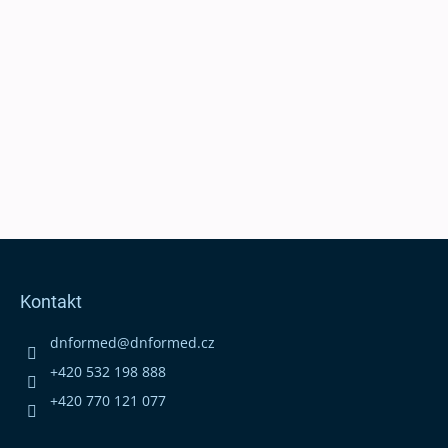
Z
á
p
Kontakt
a
t
dnformed
@
dnformed.cz
í
+420 532 198 888
+420 770 121 077