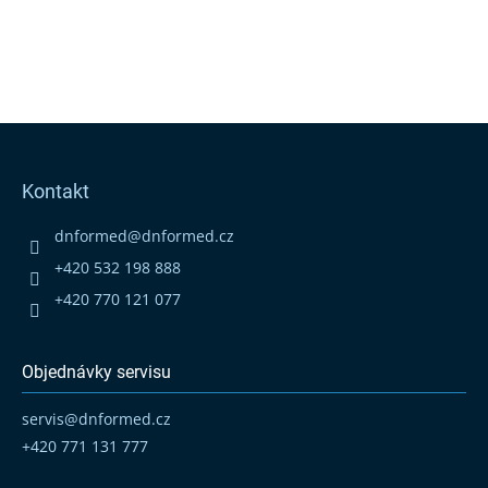
Z
á
p
Kontakt
a
t
dnformed
@
dnformed.cz
í
+420 532 198 888
+420 770 121 077
Objednávky servisu
servis
@
dnformed.cz
+420 771 131 777