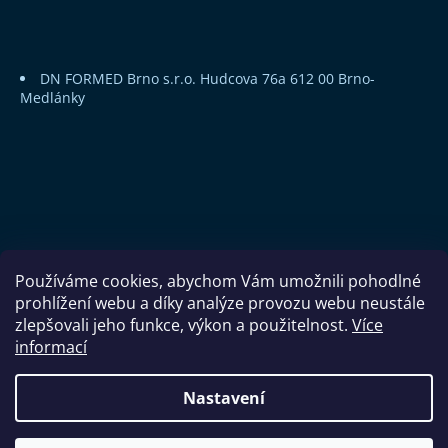
DN FORMED Brno s.r.o.
Hudcova 76a
612 00 Brno-
Medlánky
Používáme cookies, abychom Vám umožnili pohodlné
prohlížení webu a díky analýze provozu webu neustále
zlepšovali jeho funkce, výkon a použitelnost.
Více
informací
Copyright 2026
DN FORMED Brno s.r.o.
. Všechna práva
Nastavení
vyhrazena.