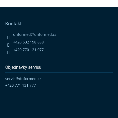
Z
á
p
Kontakt
a
t
dnformed
@
dnformed.cz
í
+420 532 198 888
+420 770 121 077
Objednávky servisu
servis
@
dnformed.cz
+420 771 131 777