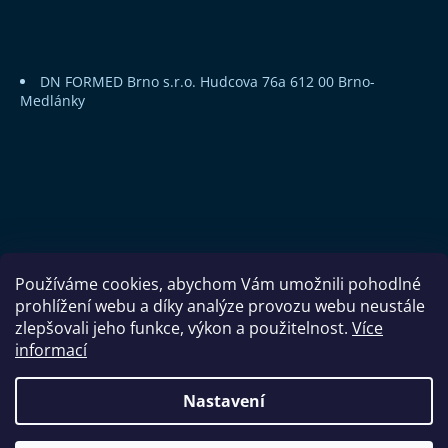
DN FORMED Brno s.r.o.
Hudcova 76a
612 00 Brno-
Medlánky
Používáme cookies, abychom Vám umožnili pohodlné
prohlížení webu a díky analýze provozu webu neustále
zlepšovali jeho funkce, výkon a použitelnost.
Více
informací
Copyright 2026
DN FORMED Brno s.r.o.
. Všechna práva
Nastavení
vyhrazena.