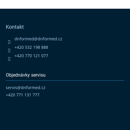
Z
á
p
Kontakt
a
t
dnformed
@
dnformed.cz
í
+420 532 198 888
+420 770 121 077
Objednávky servisu
servis
@
dnformed.cz
+420 771 131 777