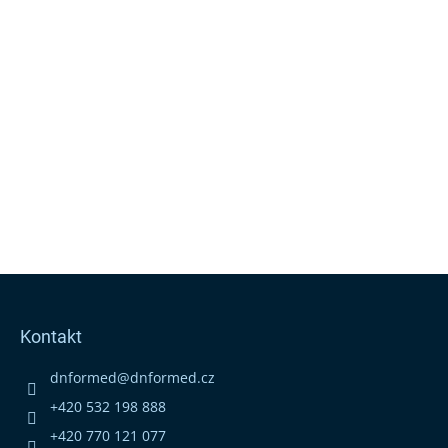
Z
á
p
Kontakt
a
t
dnformed
@
dnformed.cz
í
+420 532 198 888
+420 770 121 077