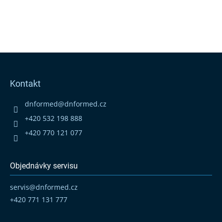
Z
á
p
Kontakt
a
t
dnformed
@
dnformed.cz
í
+420 532 198 888
+420 770 121 077
Objednávky servisu
servis
@
dnformed.cz
+420 771 131 777