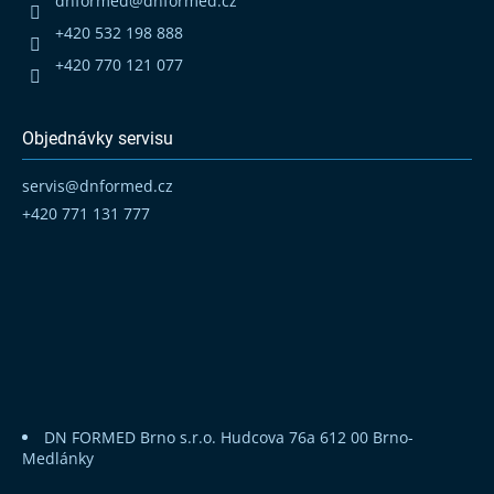
dnformed
@
dnformed.cz
í
+420 532 198 888
+420 770 121 077
Objednávky servisu
servis
@
dnformed.cz
+420 771 131 777
DN FORMED Brno s.r.o.
Hudcova 76a
612 00 Brno-
Medlánky