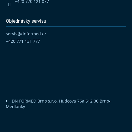
+420 770 121 077
Objednávky servisu
servis
@
dnformed.cz
+420 771 131 777
DN FORMED Brno s.r.o.
Hudcova 76a
612 00 Brno-
Medlánky