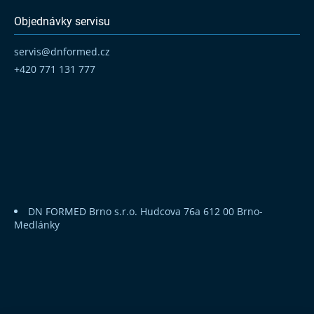
Objednávky servisu
servis
@
dnformed.cz
+420 771 131 777
DN FORMED Brno s.r.o.
Hudcova 76a
612 00 Brno-
Medlánky