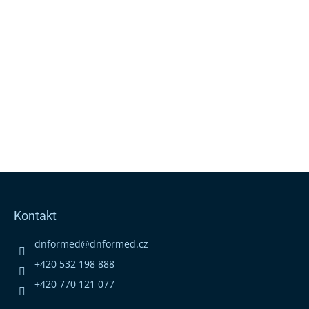
Z
á
p
Kontakt
a
t
dnformed
@
dnformed.cz
í
+420 532 198 888
+420 770 121 077