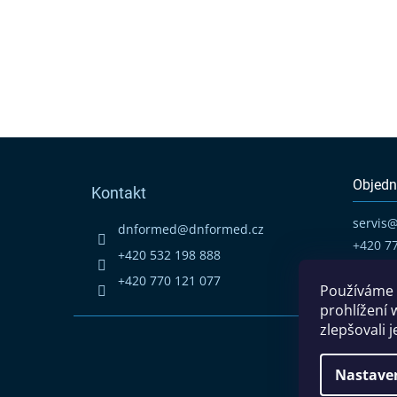
Z
á
p
Objedn
Kontakt
a
t
servis
dnformed
@
dnformed.cz
í
+420 7
+420 532 198 888
+420 770 121 077
Používáme 
prohlížení 
zlepšovali 
Nastave