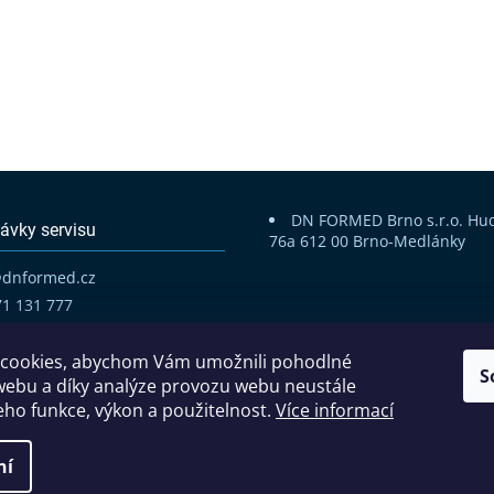
DN FORMED Brno s.r.o.
Hu
ávky servisu
76a
612 00 Brno-Medlánky
@
dnformed.cz
71 131 777
cookies, abychom Vám umožnili pohodlné
S
webu a díky analýze provozu webu neustále
jeho funkce, výkon a použitelnost.
Více informací
Copyright 2026
DN FORMED Brno s.r.o.
. Všechna práva vyhrazena.
ní
Vytvořil Shoptet