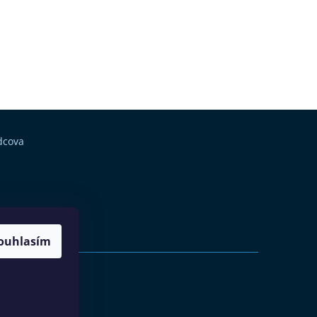
dcova
ouhlasím