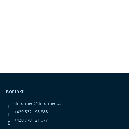
Z
á
p
Kontakt
a
t
dnformed
@
dnformed.cz
í
+420 532 198 888
+420 770 121 077