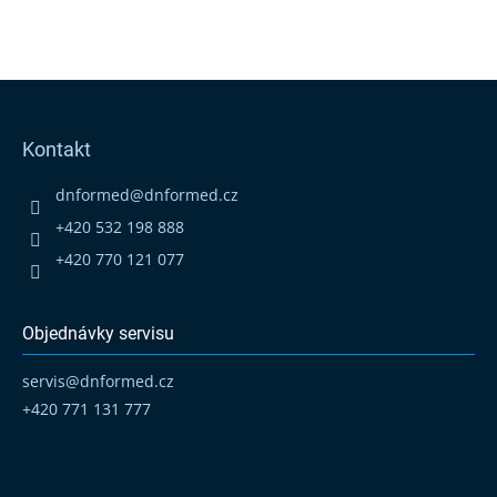
Z
á
p
Kontakt
a
t
dnformed
@
dnformed.cz
í
+420 532 198 888
+420 770 121 077
Objednávky servisu
servis
@
dnformed.cz
+420 771 131 777