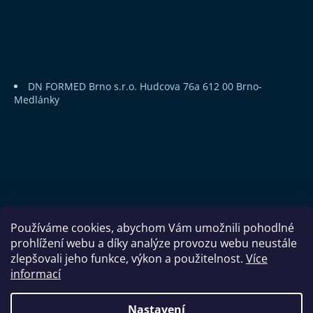
DN FORMED Brno s.r.o.
Hudcova 76a
612 00 Brno-
Medlánky
Používáme cookies, abychom Vám umožnili pohodlné
prohlížení webu a díky analýze provozu webu neustále
zlepšovali jeho funkce, výkon a použitelnost.
Více
informací
Copyright 2026
DN FORMED Brno s.r.o.
. Všechna práva
Nastavení