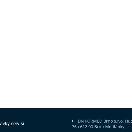
DN FORMED Brno s.r.o.
Hu
ávky servisu
76a
612 00 Brno-Medlánky