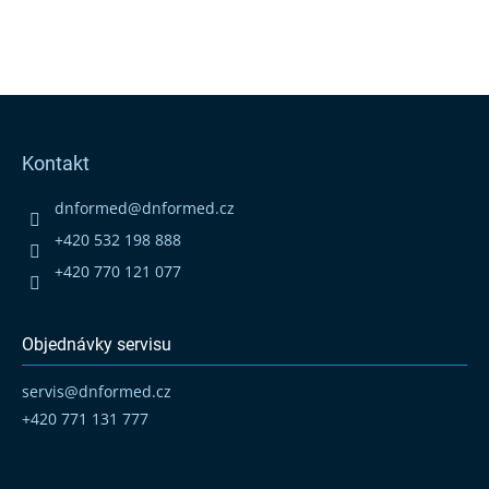
Z
á
p
Kontakt
a
t
dnformed
@
dnformed.cz
í
+420 532 198 888
+420 770 121 077
Objednávky servisu
servis
@
dnformed.cz
+420 771 131 777