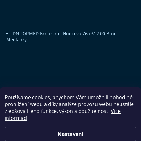
DN FORMED Brno s.r.o.
Hudcova 76a
612 00 Brno-
Medlánky
Používáme cookies, abychom Vám umožnili pohodlné
prohlížení webu a díky analýze provozu webu neustále
zlepšovali jeho funkce, výkon a použitelnost.
Více
informací
Copyright 2026
DN FORMED Brno s.r.o.
. Všechna práva
Nastavení
vyhrazena.