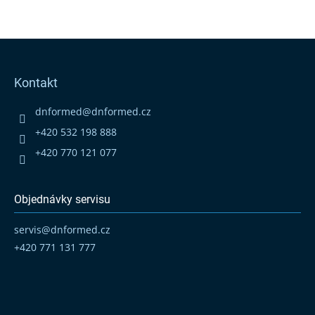
Z
á
p
Kontakt
a
t
dnformed
@
dnformed.cz
í
+420 532 198 888
+420 770 121 077
Objednávky servisu
servis
@
dnformed.cz
+420 771 131 777