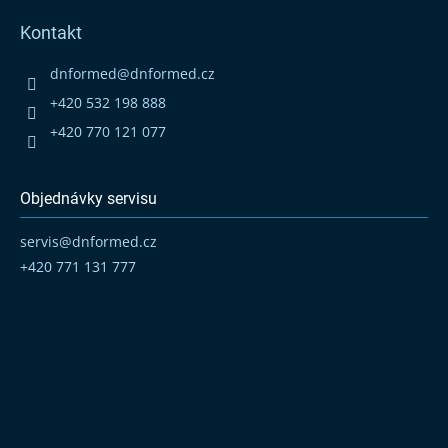
á
p
Kontakt
a
t
dnformed
@
dnformed.cz
í
+420 532 198 888
+420 770 121 077
Objednávky servisu
servis
@
dnformed.cz
+420 771 131 777