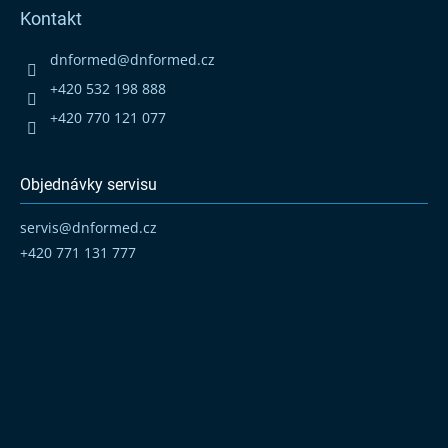
p
Kontakt
a
t
dnformed
@
dnformed.cz
í
+420 532 198 888
+420 770 121 077
Objednávky servisu
servis
@
dnformed.cz
+420 771 131 777