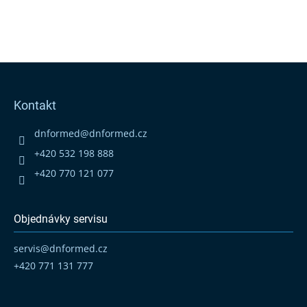
Z
á
p
Kontakt
a
t
dnformed
@
dnformed.cz
í
+420 532 198 888
+420 770 121 077
Objednávky servisu
servis
@
dnformed.cz
+420 771 131 777