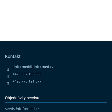
Z
á
p
Kontakt
a
t
dnformed
@
dnformed.cz
í
+420 532 198 888
+420 770 121 077
Objednávky servisu
servis
@
dnformed.cz