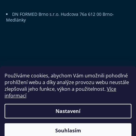
DN FORMED Brno s.r.o.
Hudcova 76a
612 00 Brno-
Medlánky
Používáme cookies, abychom Vám umožnili pohodlné
prohlížení webu a díky analýze provozu webu neustále
zlepšovali jeho funkce, výkon a použitelnost.
Více
informací
Copyright 2026
DN FORMED Brno s.r.o.
. Všechna práva
Nastavení
vyhrazena.
Souhlasím
Vytvořil Shoptet