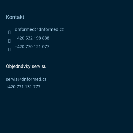
Z
á
p
Kontakt
a
t
dnformed
@
dnformed.cz
í
+420 532 198 888
+420 770 121 077
Objednávky servisu
servis
@
dnformed.cz
+420 771 131 777