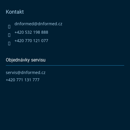
á
p
Kontakt
a
t
dnformed
@
dnformed.cz
í
+420 532 198 888
+420 770 121 077
Objednávky servisu
servis
@
dnformed.cz
+420 771 131 777