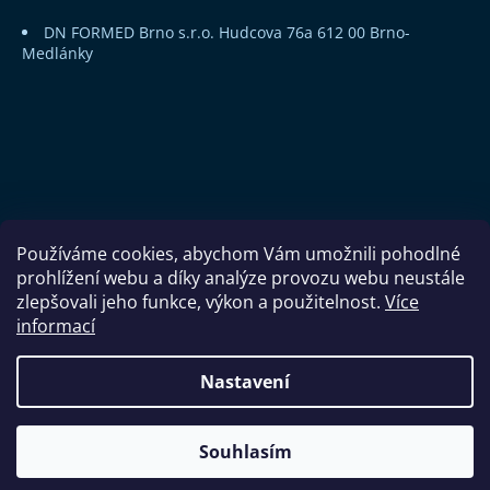
DN FORMED Brno s.r.o.
Hudcova 76a
612 00 Brno-
Medlánky
Používáme cookies, abychom Vám umožnili pohodlné
prohlížení webu a díky analýze provozu webu neustále
zlepšovali jeho funkce, výkon a použitelnost.
Více
informací
Copyright 2026
DN FORMED Brno s.r.o.
. Všechna práva
Nastavení
vyhrazena.
Souhlasím
Vytvořil Shoptet