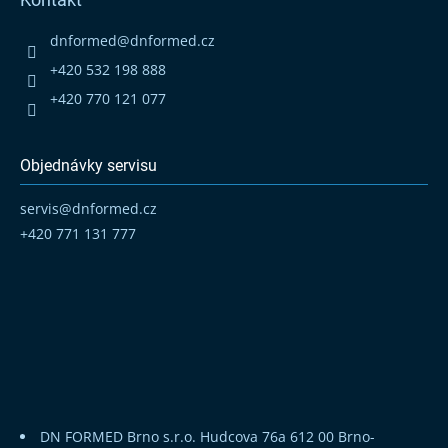
a
t
dnformed
@
dnformed.cz
í
+420 532 198 888
+420 770 121 077
Objednávky servisu
servis
@
dnformed.cz
+420 771 131 777
DN FORMED Brno s.r.o.
Hudcova 76a
612 00 Brno-