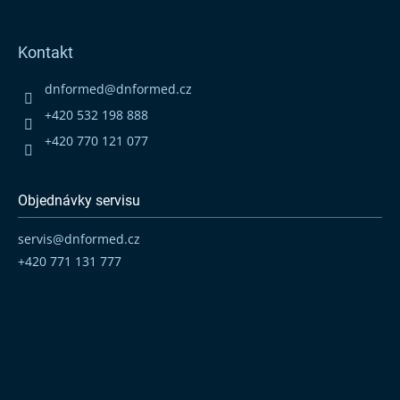
Z
á
p
Kontakt
a
t
dnformed
@
dnformed.cz
í
+420 532 198 888
+420 770 121 077
Objednávky servisu
servis
@
dnformed.cz
+420 771 131 777