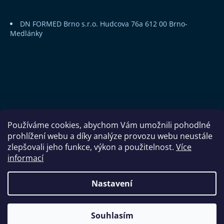
DN FORMED Brno s.r.o.
Hudcova 76a
612 00 Brno-
Medlánky
Používáme cookies, abychom Vám umožnili pohodlné
prohlížení webu a díky analýze provozu webu neustále
zlepšovali jeho funkce, výkon a použitelnost.
Více
informací
Copyright 2026
DN FORMED Brno s.r.o.
. Všechna práva
Nastavení
vyhrazena.
Souhlasím
Vytvořil Shoptet