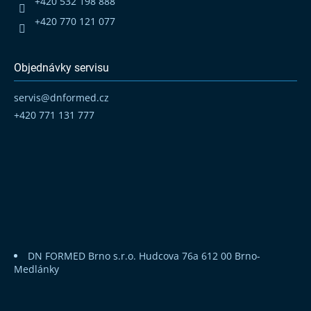
+420 532 198 888
+420 770 121 077
Objednávky servisu
servis
@
dnformed.cz
+420 771 131 777
DN FORMED Brno s.r.o.
Hudcova 76a
612 00 Brno-
Medlánky