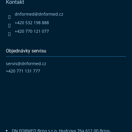
Kontakt
a
t
dnformed
@
dnformed.cz
í
+420 532 198 888
+420 770 121 077
Objednávky servisu
servis
@
dnformed.cz
+420 771 131 777
DN FORMED Brno s.r.o.
Hudcova 76a
612 00 Brno-