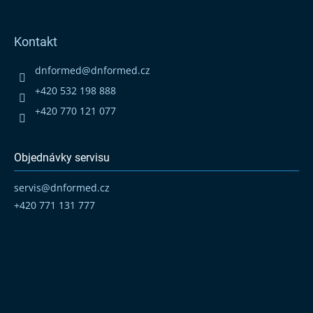
Z
á
p
Kontakt
a
t
dnformed
@
dnformed.cz
í
+420 532 198 888
+420 770 121 077
Objednávky servisu
servis
@
dnformed.cz
+420 771 131 777