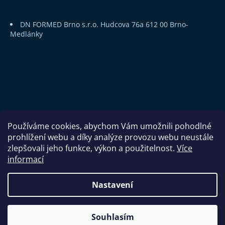
DN FORMED Brno s.r.o.
Hudcova 76a
612 00 Brno-
Medlánky
Používáme cookies, abychom Vám umožnili pohodlné
prohlížení webu a díky analýze provozu webu neustále
zlepšovali jeho funkce, výkon a použitelnost.
Více
informací
Copyright 2026
DN FORMED Brno s.r.o.
. Všechna práva
Nastavení
vyhrazena.
Souhlasím
Vytvořil Shoptet