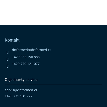
Z
á
p
Kontakt
a
t
dnformed
@
dnformed.cz
í
+420 532 198 888
+420 770 121 077
Objednávky servisu
servis
@
dnformed.cz
+420 771 131 777