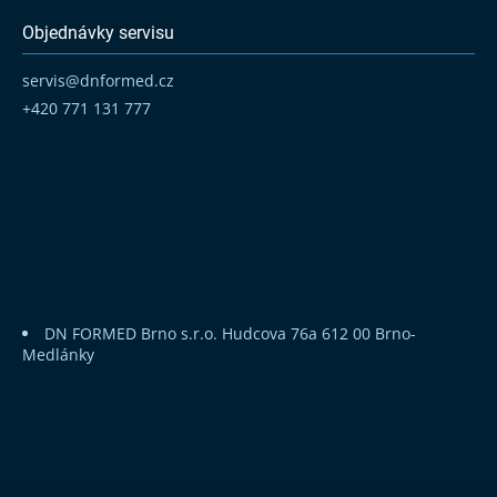
Objednávky servisu
servis
@
dnformed.cz
+420 771 131 777
DN FORMED Brno s.r.o.
Hudcova 76a
612 00 Brno-
Medlánky