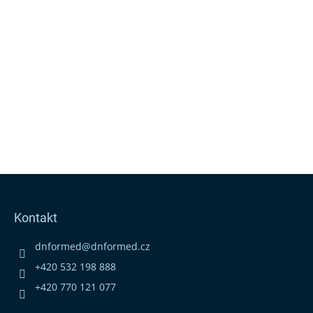
Z
á
p
Kontakt
a
t
dnformed
@
dnformed.cz
í
+420 532 198 888
+420 770 121 077