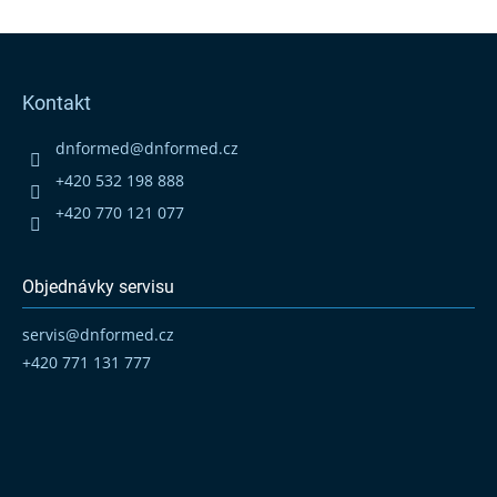
Z
á
p
Kontakt
a
t
dnformed
@
dnformed.cz
í
+420 532 198 888
+420 770 121 077
Objednávky servisu
servis
@
dnformed.cz
+420 771 131 777