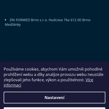
DN FORMED Brno s.r.o.
Hudcova 76a
612 00 Brno-
Medlánky
Používáme cookies, abychom Vám umožnili pohodlné
prohlížení webu a díky analýze provozu webu neustále
zlepšovali jeho funkce, výkon a použitelnost.
Více
informací
Copyright 2026
DN FORMED Brno s.r.o.
. Všechna práva
Nastavení
vyhrazena.