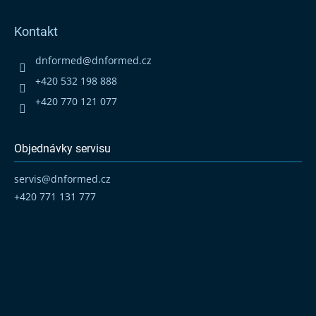
á
p
Kontakt
a
t
dnformed
@
dnformed.cz
í
+420 532 198 888
+420 770 121 077
Objednávky servisu
servis
@
dnformed.cz
+420 771 131 777