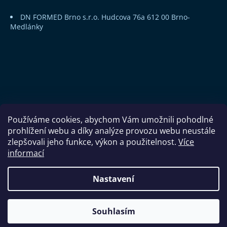
DN FORMED Brno s.r.o.
Hudcova 76a
612 00 Brno-
Medlánky
Používáme cookies, abychom Vám umožnili pohodlné
prohlížení webu a díky analýze provozu webu neustále
zlepšovali jeho funkce, výkon a použitelnost.
Více
informací
Copyright 2026
DN FORMED Brno s.r.o.
. Všechna práva
Nastavení
vyhrazena.
Souhlasím
Vytvořil Shoptet