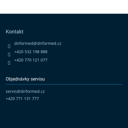
Z
á
p
Kontakt
a
t
dnformed
@
dnformed.cz
í
+420 532 198 888
+420 770 121 077
Objednávky servisu
servis
@
dnformed.cz
+420 771 131 777