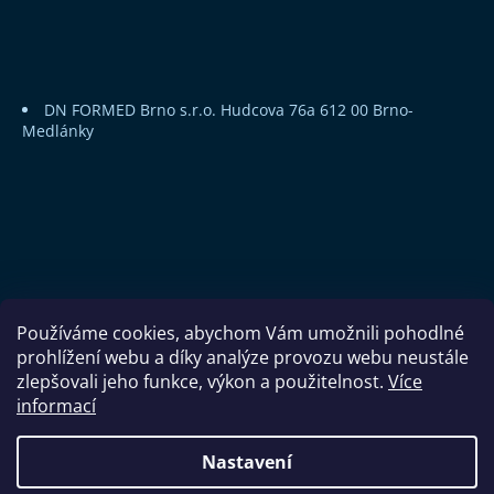
DN FORMED Brno s.r.o.
Hudcova 76a
612 00 Brno-
Medlánky
Používáme cookies, abychom Vám umožnili pohodlné
prohlížení webu a díky analýze provozu webu neustále
zlepšovali jeho funkce, výkon a použitelnost.
Více
informací
Copyright 2026
DN FORMED Brno s.r.o.
. Všechna práva
Nastavení
vyhrazena.