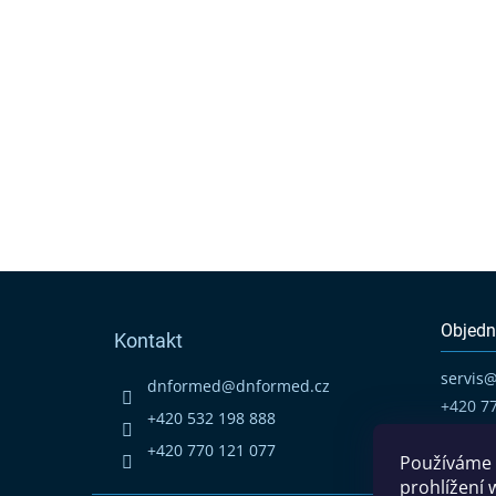
Z
á
p
Objedn
Kontakt
a
t
servis
dnformed
@
dnformed.cz
í
+420 7
+420 532 198 888
+420 770 121 077
Používáme 
prohlížení 