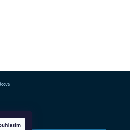
dcova
ouhlasím