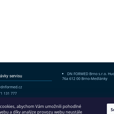
DN FORMED Brno s.r.o.
Hu
ávky servisu
76a
612 00 Brno-Medlánky
@
dnformed.cz
71 131 777
cookies, abychom Vám umožnili pohodlné
S
webu a díky analýze provozu webu neustále