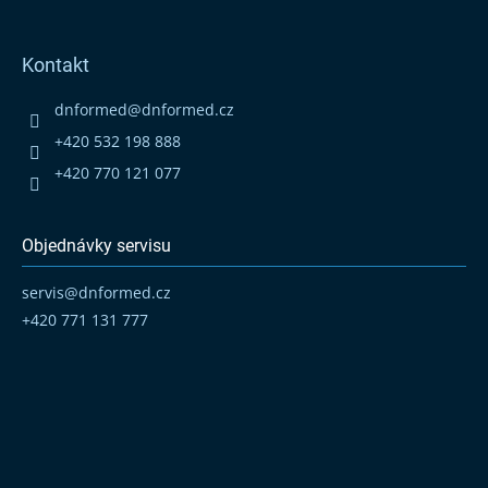
Z
á
p
Kontakt
a
t
dnformed
@
dnformed.cz
í
+420 532 198 888
+420 770 121 077
Objednávky servisu
servis
@
dnformed.cz
+420 771 131 777