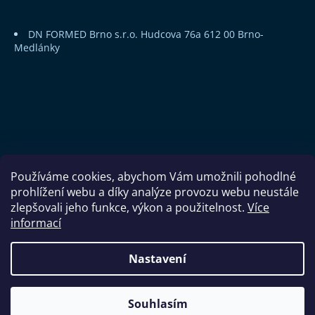
DN FORMED Brno s.r.o.
Hudcova 76a
612 00 Brno-
Medlánky
Používáme cookies, abychom Vám umožnili pohodlné
prohlížení webu a díky analýze provozu webu neustále
zlepšovali jeho funkce, výkon a použitelnost.
Více
informací
Copyright 2026
DN FORMED Brno s.r.o.
. Všechna práva
Nastavení
vyhrazena.
Souhlasím
Vytvořil Shoptet