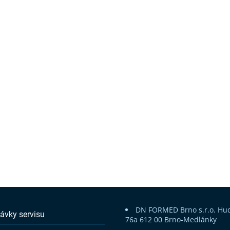
DN FORMED Brno s.r.o.
Hu
ávky servisu
76a
612 00 Brno-Medlánky