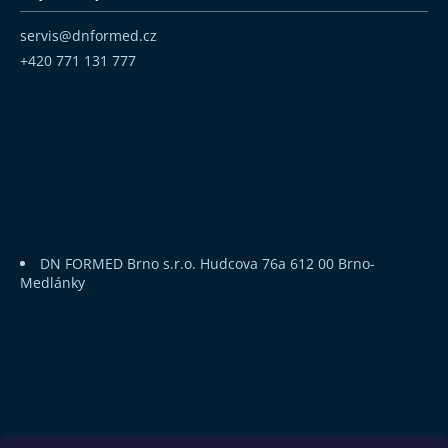
servis
@
dnformed.cz
+420 771 131 777
DN FORMED Brno s.r.o.
Hudcova 76a
612 00 Brno-
Medlánky