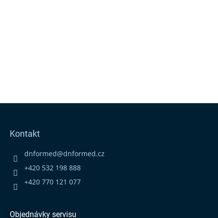
Z
á
p
Kontakt
a
t
dnformed
@
dnformed.cz
í
+420 532 198 888
+420 770 121 077
Objednávky servisu