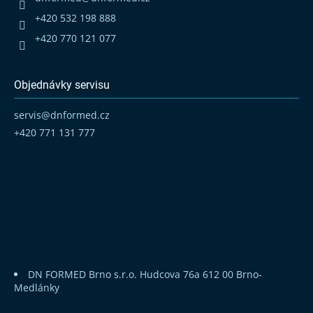
í
+420 532 198 888
+420 770 121 077
Objednávky servisu
servis
@
dnformed.cz
+420 771 131 777
DN FORMED Brno s.r.o.
Hudcova 76a
612 00 Brno-
Medlánky