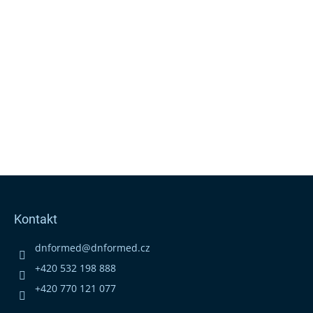
Z
á
p
Kontakt
a
t
dnformed
@
dnformed.cz
í
+420 532 198 888
+420 770 121 077