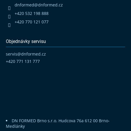
t
dnformed
@
dnformed.cz
í
+420 532 198 888
+420 770 121 077
Objednávky servisu
servis
@
dnformed.cz
+420 771 131 777
DN FORMED Brno s.r.o.
Hudcova 76a
612 00 Brno-
Medlánky